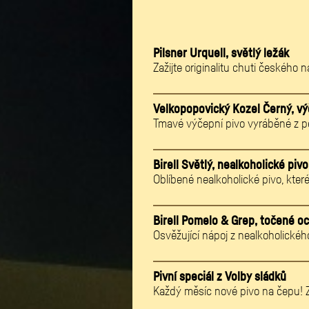
Pilsner Urquell, světlý ležák
Zažijte originalitu chuti českého 
Velkopopovický Kozel Černý, vý
Tmavé výčepní pivo vyráběné z pe
Birell Světlý, nealkoholické pivo
Oblíbené nealkoholické pivo, kter
Birell Pomelo & Grep, točené o
Osvěžující nápoj z nealkoholickéh
Pivní speciál z Volby sládků
Každý měsíc nové pivo na čepu! Z