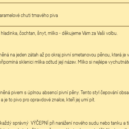
 karamelové chuti tmavého piva
hladinka, čochtan, šnyt, mlíko - děkujeme Vám za Vaši volbu.
něná na jeden zátah až po okraj pivní smetanovou pěnou, která je ve
řipomíná sklenici mlíka odtud její název. Mlíko si nejlépe vychutnáte
lněná pivem s úplnou absencí pivní pěny. Tento styl čepování obsah
je to pivo pro opravdové znalce, kteří jej umí pít.
á každý správný VÝČEPNÍ při narážení nového sudu nebo tanku a tím