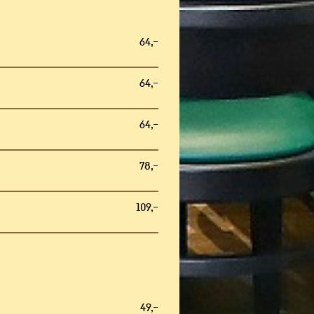
64,–
64,–
64,–
78,–
109,–
49,–