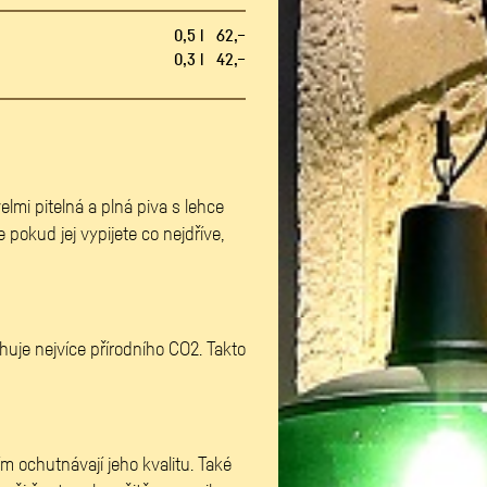
0,5 l 62,–
0,3 l 42,–
lmi pitelná a plná piva s lehce
 pokud jej vypijete co nejdříve,
uje nejvíce přírodního CO2. Takto
 ochutnávají jeho kvalitu. Také