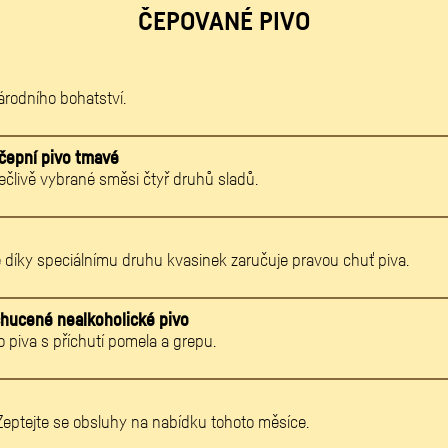
ČEPOVANÉ PIVO
národního bohatství.
čepní pivo tmavé
člivě vybrané směsi čtyř druhů sladů.
é díky speciálnímu druhu kvasinek zaručuje pravou chuť piva.
chucené nealkoholické pivo
o piva s příchutí pomela a grepu.
eptejte se obsluhy na nabídku tohoto měsíce.