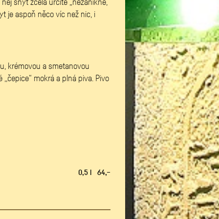
e něj šnyt zcela určitě „nezanikne,
 je aspoň něco víc než nic, i
stou, krémovou a smetanovou
é ,,čepice“ mokrá a plná piva. Pivo
vním zážitkem.
0,5 l 64,–