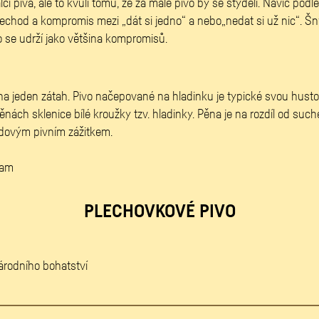
lci piva, ale to kvůli tomu, že za malé pivo by se styděli. Navíc podl
echod a kompromis mezi „dát si jedno“ a nebo„nedat si už nic“. Šnyt
to se udrží jako většina kompromisů.
a na jeden zátah. Pivo načepované na hladinku je typické svou hu
těnách sklenice bílé kroužky tzv. hladinky. Pěna je na rozdíl od such
 hladinku je opravdovým pi
eam
PLECHOVKOVÉ PIVO
národního bohatství