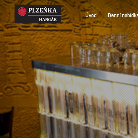
Úvod
Denní nabídk