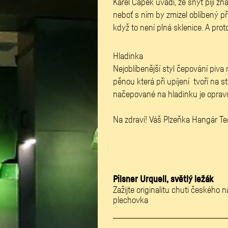
Karel Čapek uvádí, že šnyt pijí zna
neboť s ním by zmizel oblíbený př
když to není plná sklenice. A pro
M
Hladinka
Nejoblíbenější styl čepování piv
pěnou která při upíjení tvoří na s
načepované na
Na zdraví! Váš Plzeňka Hangár T
Pilsner Urquell, světlý ležák
Zažijte originalitu chuti českého 
plechovka