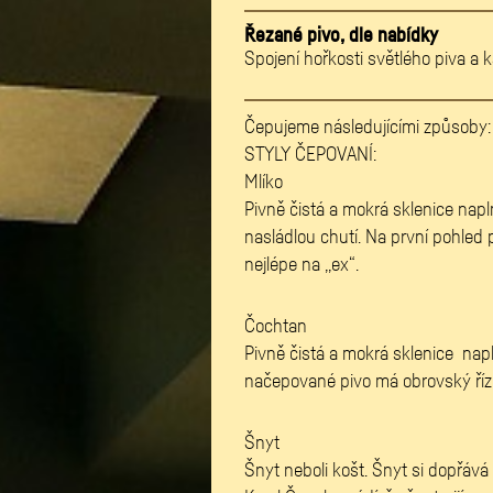
Řezané pivo, dle nabídky
Spojení hořkosti světlého piva a
Čepujeme následujícími způsoby: 
STYLY ČEPOVANÍ:
Mlíko
Pivně čistá a mokrá sklenice napl
nasládlou chutí. Na první pohled p
nejlépe na ,,ex“.
M
Čochtan
Pivně čistá a mokrá sklenice nap
načepované pivo má obrovský říz a 
M
Šnyt
Šnyt neboli košt. Šnyt si dopřáv