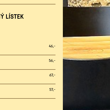
NÝ LÍSTEK
46,–
56,–
67,–
57,–